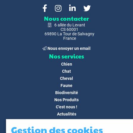
Nous contacter
6 allée du Levant
CS 60001
69890 La Tour de Salvagny
France
Nous envoyer un email
Nos services
Chien
Chat
Cheval
Faune
Biodiversité
Nos Produits
C'est nous !
Actualités
Docs & Médias
Gestion des cookies
FAQ