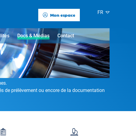
FR
Mon espace
lités
Docs & Médias
Contact
ues.
tés de prélèvement ou encore de la documentation