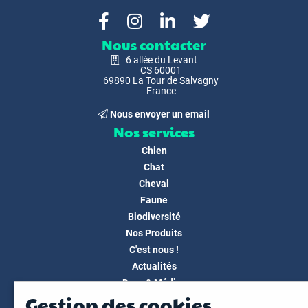
Nous contacter
6 allée du Levant
CS 60001
69890 La Tour de Salvagny
France
Nous envoyer un email
Nos services
Chien
Chat
Cheval
Faune
Biodiversité
Nos Produits
C'est nous !
Actualités
Docs & Médias
Gestion des cookies
FAQ