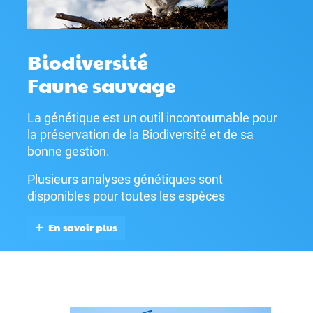
Biodiversité
Faune sauvage
La génétique est un outil incontournable pour
la préservation de la Biodiversité et de sa
bonne gestion.
Plusieurs analyses génétiques sont
disponibles pour toutes les espèces
En savoir plus