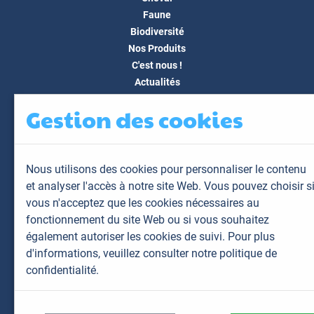
Faune
Biodiversité
Nos Produits
C'est nous !
Actualités
Docs & Médias
Gestion des cookies
FAQ
Contact
Espace client
Nous utilisons des cookies pour personnaliser le contenu
Mon espace
et analyser l'accès à notre site Web. Vous pouvez choisir s
Mes animaux
vous n'acceptez que les cookies nécessaires au
Mes résultats
fonctionnement du site Web ou si vous souhaitez
Mes commandes
également autoriser les cookies de suivi. Pour plus
Mes factures
d'informations,
veuillez consulter notre politique de
confidentialité.
Plan du site
Mentions légales
Données personnelles