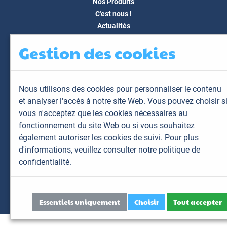
Nos Produits
C'est nous !
Actualités
Docs & Médias
Gestion des cookies
FAQ
Contact
Espace client
Nous utilisons des cookies pour personnaliser le contenu
Mon espace
et analyser l'accès à notre site Web. Vous pouvez choisir s
Mes animaux
vous n'acceptez que les cookies nécessaires au
Mes résultats
fonctionnement du site Web ou si vous souhaitez
Mes commandes
également autoriser les cookies de suivi. Pour plus
Mes factures
d'informations,
veuillez consulter notre politique de
confidentialité.
Plan du site
Mentions légales
Données personnelles
Essentiels uniquement
Choisir
Tout accepter