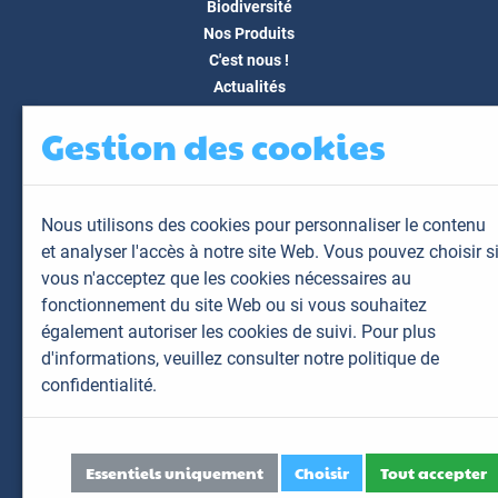
Biodiversité
Nos Produits
C'est nous !
Actualités
Docs & Médias
Gestion des cookies
FAQ
Contact
Espace client
Nous utilisons des cookies pour personnaliser le contenu
Mon espace
et analyser l'accès à notre site Web. Vous pouvez choisir s
Mes animaux
vous n'acceptez que les cookies nécessaires au
Mes résultats
fonctionnement du site Web ou si vous souhaitez
Mes commandes
également autoriser les cookies de suivi. Pour plus
Mes factures
d'informations,
veuillez consulter notre politique de
confidentialité.
Plan du site
Mentions légales
Données personnelles
Essentiels uniquement
Choisir
Tout accepter