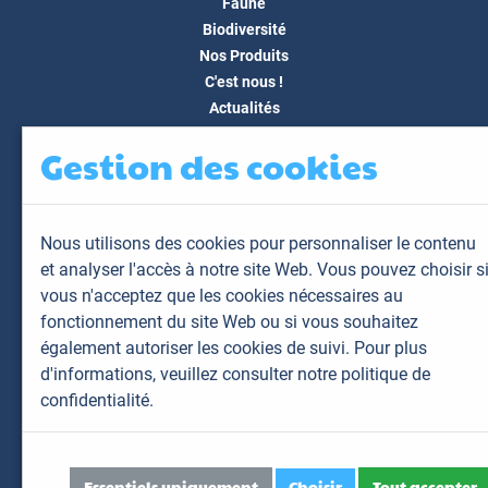
Faune
Biodiversité
Nos Produits
C'est nous !
Actualités
Docs & Médias
Gestion des cookies
FAQ
Contact
Espace client
Nous utilisons des cookies pour personnaliser le contenu
Mon espace
et analyser l'accès à notre site Web. Vous pouvez choisir s
Mes animaux
vous n'acceptez que les cookies nécessaires au
Mes résultats
fonctionnement du site Web ou si vous souhaitez
Mes commandes
également autoriser les cookies de suivi. Pour plus
Mes factures
d'informations,
veuillez consulter notre politique de
confidentialité.
Plan du site
Mentions légales
Données personnelles
Essentiels uniquement
Choisir
Tout accepter