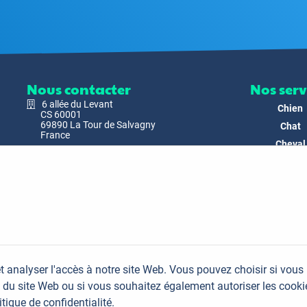
Nous contacter
Nos serv
6 allée du Levant
Chien
CS 60001
69890 La Tour de Salvagny
Chat
France
Cheval
Nous envoyer un email
Faune
Biodivers
Nos Produ
C'est nous
Actualit
Docs & Mé
t analyser l'accès à notre site Web. Vous pouvez choisir si vous
FAQ
du site Web ou si vous souhaitez également autoriser les cooki
Contac
itique de confidentialité.