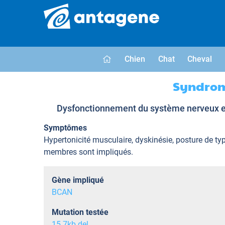
Chien
Chat
Cheval
Syndrome
Dysfonctionnement du système nerveux entr
Symptômes
Hypertonicité musculaire, dyskinésie, posture de typ
membres sont impliqués.
Gène impliqué
BCAN
Mutation testée
15.7kb del