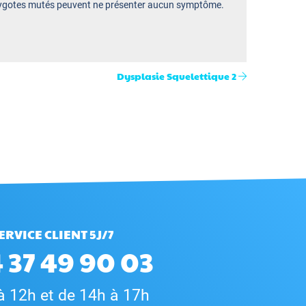
ozygotes mutés peuvent ne présenter aucun symptôme.
Dysplasie Squelettique 2
ERVICE CLIENT 5J/7
 37 49 90 03
à 12h et de 14h à 17h