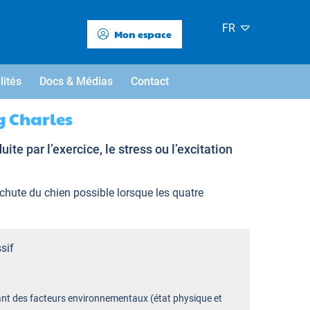
FR
Mon espace
lités
Docs & Médias
Contact
g Charles
 par l’exercice, le stress ou l’excitation
 chute du chien possible lorsque les quatre
sif
t des facteurs environnementaux (état physique et