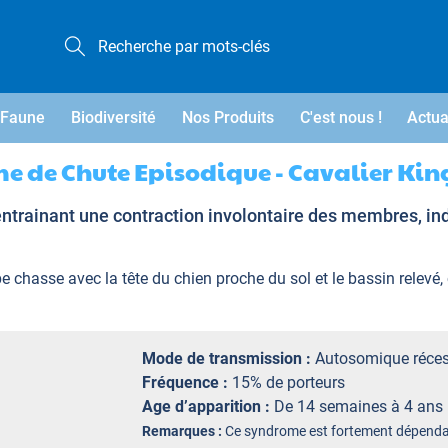
Faune
Biodiversité
Nos Produits
C'est nous !
Actua
 de Chute Episodique - Cavalier Kin
ainant une contraction involontaire des membres, induite
e chasse avec la tête du chien proche du sol et le bassin relevé,
Mode de transmission :
Autosomique réces
Fréquence :
15% de porteurs
Age d’apparition :
De 14 semaines à 4 ans
Remarques :
Ce syndrome est fortement dépendan