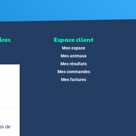
ices
Espace client
Mon espace
Mes animaux
Mes résultats
Mes commandes
ité
Mes factures
its
 !
és
dias
es de
t