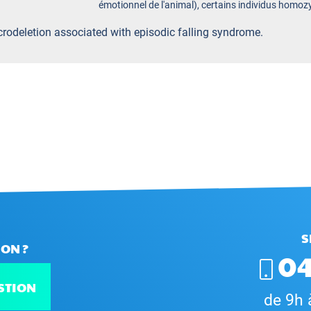
émotionnel de l'animal), certains individus hom
icrodeletion associated with episodic falling syndrome.
S
ON ?
04
STION
de 9h 