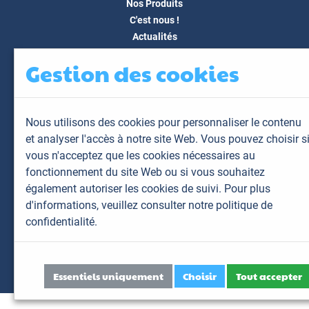
Nos Produits
C'est nous !
Actualités
Docs & Médias
Gestion des cookies
FAQ
Contact
Espace client
Nous utilisons des cookies pour personnaliser le contenu
Mon espace
et analyser l'accès à notre site Web. Vous pouvez choisir s
Mes animaux
vous n'acceptez que les cookies nécessaires au
Mes résultats
fonctionnement du site Web ou si vous souhaitez
Mes commandes
également autoriser les cookies de suivi. Pour plus
Mes factures
d'informations,
veuillez consulter notre politique de
confidentialité.
Plan du site
Mentions légales
Données personnelles
Essentiels uniquement
Choisir
Tout accepter