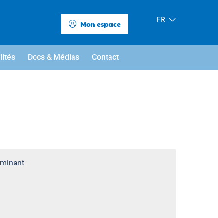
FR
Mon espace
lités
Docs & Médias
Contact
minant