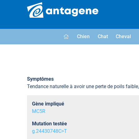
Chien
Chat
Cheval
Symptômes
Tendance naturelle à avoir une perte de poils faibl
Gène impliqué
MC5R
Mutation testée
g.24430748C>T