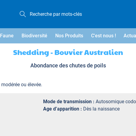
Faune
Biodiversité
Nos Produits
C'est nous !
Actua
Shedding - Bouvier Australien
Abondance des chutes de poils
e, modérée ou élevée.
Mode de transmission :
Autosomique codo
Age d’apparition :
Dès la naissance