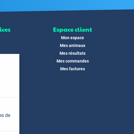
ices
Espace client
Mon espace
Mes animaux
Mes résultats
Mes commandes
ité
Mes factures
its
 !
és
dias
es de
t