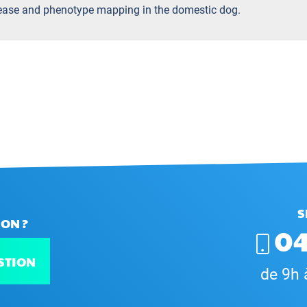
sease and phenotype mapping in the domestic dog.
S
ON ?
04
STION
de 9h 