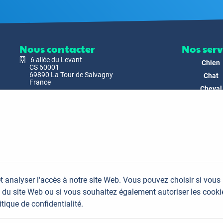
Nous contacter
Nos serv
6 allée du Levant
Chien
CS 60001
69890 La Tour de Salvagny
Chat
France
Cheval
Nous envoyer un email
Faune
Biodivers
Nos Produ
C'est nous
Actualit
Docs & Mé
t analyser l'accès à notre site Web. Vous pouvez choisir si vous
FAQ
du site Web ou si vous souhaitez également autoriser les cooki
Contac
itique de confidentialité.