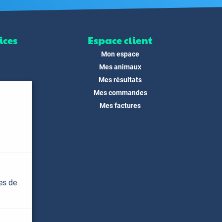
ices
Espace client
Mon espace
Mes animaux
Mes résultats
Mes commandes
ité
Mes factures
its
 !
és
dias
es de
t