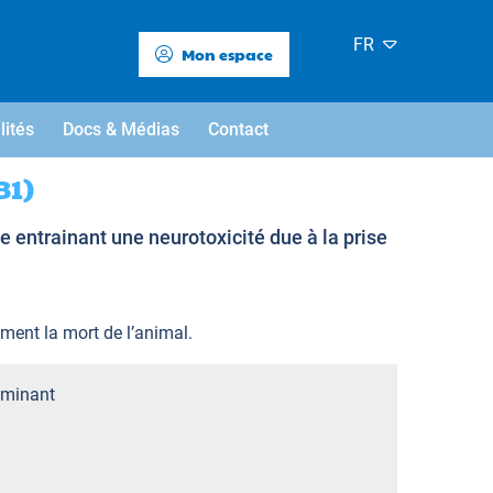
FR
Mon espace
lités
Docs & Médias
Contact
B1)
 entrainant une neurotoxicité due à la prise
ement la mort de l’animal.
minant