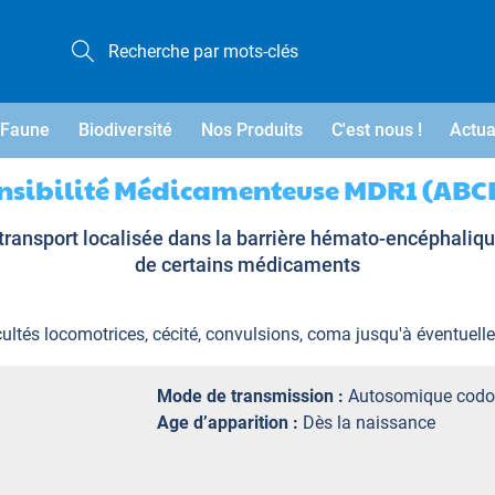
Faune
Biodiversité
Nos Produits
C'est nous !
Actua
nsibilité Médicamenteuse MDR1 (ABC
ansport localisée dans la barrière hémato-encéphalique
de certains médicaments
cultés locomotrices, cécité, convulsions, coma jusqu'à éventuell
Mode de transmission :
Autosomique codo
Age d’apparition :
Dès la naissance