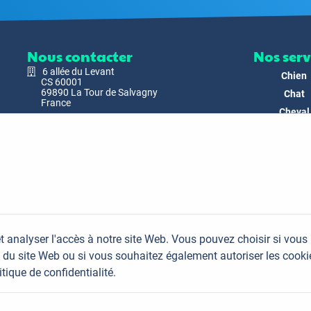
Nous contacter
Nos serv
6 allée du Levant
Chien
CS 60001
69890 La Tour de Salvagny
Chat
France
Cheval
Nous envoyer un email
Faune
Biodivers
Nos Produ
C'est nous
Actualit
Docs & Mé
t analyser l'accès à notre site Web. Vous pouvez choisir si vous
FAQ
du site Web ou si vous souhaitez également autoriser les cooki
Contac
itique de confidentialité.
Plan du site
Mentions légales
Données personnelles