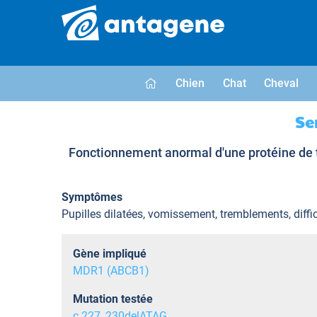
Chien
Chat
Cheval
Se
Fonctionnement anormal d'une protéine de tr
Symptômes
Pupilles dilatées, vomissement, tremblements, diffi
Gène impliqué
MDR1 (ABCB1)
Mutation testée
c.227_230delATAG