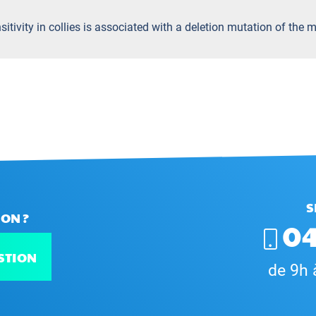
sitivity in collies is associated with a deletion mutation of the 
S
ON ?
04
STION
de 9h 