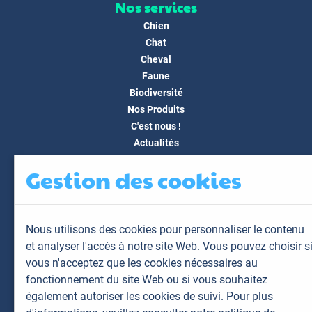
Nos services
Chien
Chat
Cheval
Faune
Biodiversité
Nos Produits
C'est nous !
Actualités
Docs & Médias
Gestion des cookies
FAQ
Contact
Espace client
Nous utilisons des cookies pour personnaliser le contenu
Mon espace
et analyser l'accès à notre site Web. Vous pouvez choisir s
Mes animaux
vous n'acceptez que les cookies nécessaires au
Mes résultats
fonctionnement du site Web ou si vous souhaitez
Mes commandes
également autoriser les cookies de suivi. Pour plus
Mes factures