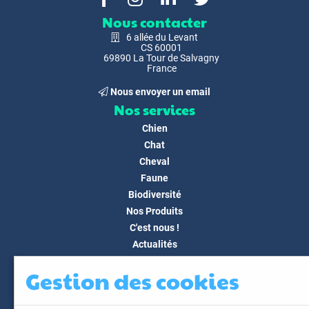
Nous contacter
6 allée du Levant
CS 60001
69890 La Tour de Salvagny
France
Nous envoyer un email
Nos services
Chien
Chat
Cheval
Faune
Biodiversité
Nos Produits
C'est nous !
Actualités
Docs & Médias
Gestion des cookies
FAQ
Contact