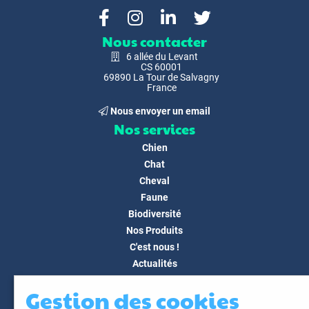
Nous contacter
6 allée du Levant
CS 60001
69890 La Tour de Salvagny
France
Nous envoyer un email
Nos services
Chien
Chat
Cheval
Faune
Biodiversité
Nos Produits
C'est nous !
Actualités
Docs & Médias
Gestion des cookies
FAQ