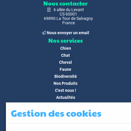
Nous contacter
6 allée du Levant
CS 60001
69890 La Tour de Salvagny
France
Nous envoyer un email
Nos services
Chien
Chat
Cheval
Faune
Biodiversité
Nos Produits
C'est nous !
Actualités
Docs & Médias
Gestion des cookies
FAQ
Contact
Espace client