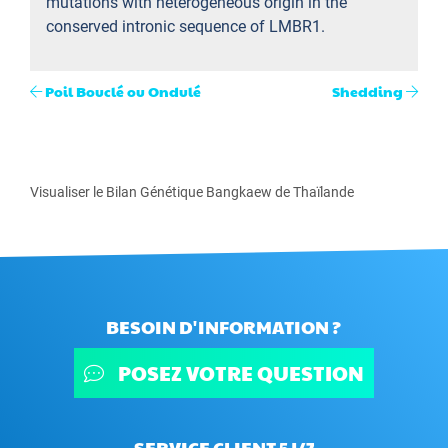
mutations with heterogeneous origin in the
conserved intronic sequence of LMBR1.
Poil Bouclé ou Ondulé
Shedding
Visualiser le Bilan Génétique Bangkaew de Thaïlande
BESOIN D'INFORMATION ?
POSEZ VOTRE QUESTION
SERVICE CLIENT 5J/7