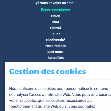
Nous envoyer un email
Nos services
Chien
Chat
Cheval
Faune
Biodiversité
Nos Produits
C'est nous !
Actualités
Docs & Médias
Gestion des cookies
FAQ
Contact
Espace client
Nous utilisons des cookies pour personnaliser le contenu
Mon espace
et analyser l'accès à notre site Web. Vous pouvez choisir s
Mes animaux
vous n'acceptez que les cookies nécessaires au
Mes résultats
fonctionnement du site Web ou si vous souhaitez
Mes commandes