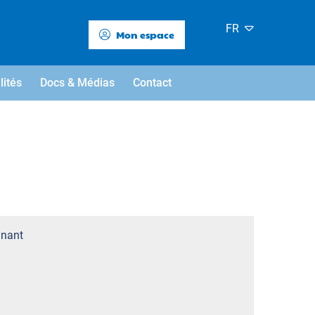
FR
Mon espace
lités
Docs & Médias
Contact
nant