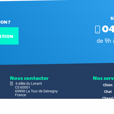
S
ON ?
04
STION
de 9h 
Nous contacter
Nos serv
6 allée du Levant
Chien
CS 60001
69890 La Tour de Salvagny
Chat
France
Cheval
Nous envoyer un email
Faune
Biodivers