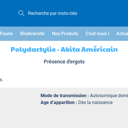
Faune
Biodiversité
Nos Produits
C'est nous !
Actua
Polydactylie - Akita Américain
Présence d'ergots
s.
Mode de transmission :
Autosomique domi
Age d’apparition :
Dès la naissance