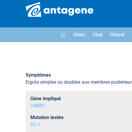
Chien
Chat
Cheval
Symptômes
Ergots simples ou doubles aux membres postérieur
Gène impliqué
LMBR1
Mutation testée
DC-1