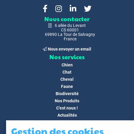
Nous contacter
6 allée du Levant
CS 60001
69890 La Tour de Salvagny
France
Nous envoyer un email
Nos services
Chien
Chat
Cheval
Faune
Biodiversité
Nos Produits
C'est nous !
Actualités
Docs & Médias
Gestion des cookies
FAQ