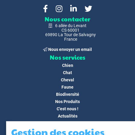
Nous contacter
6 allée du Levant
CS 60001
69890 La Tour de Salvagny
France
Nous envoyer un email
Nos services
Chien
Chat
Cheval
Faune
Biodiversité
Nos Produits
C'est nous !
Actualités
Docs & Médias
Gestion des cookies
FAQ