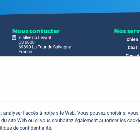
Nous contacter
Nos serv
6 allée du Levant
Chien
CS 60001
69890 La Tour de Salvagny
Chat
France
Cheval
Nous envoyer un email
Faune
Biodivers
Nos Produ
C'est nous
Actualit
Docs & Mé
t analyser l'accès à notre site Web. Vous pouvez choisir si vous
FAQ
du site Web ou si vous souhaitez également autoriser les cooki
Contac
itique de confidentialité.