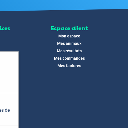
ices
Espace client
Mon espace
Mes animaux
Mes résultats
Mes commandes
ité
Mes factures
its
 !
és
dias
es de
t