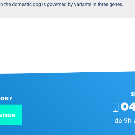
 in the domestic dog is governed by variants in three genes.
S
ON ?
04
STION
de 9h 