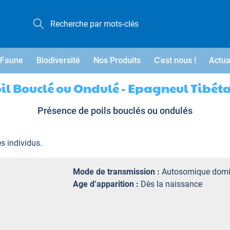
Faune
Biodiversité
Nos Produits
C'est nous !
Actua
il Bouclé ou Ondulé - Epagneul Tibét
Présence de poils bouclés ou ondulés
es individus.
Mode de transmission :
Autosomique domi
Age d’apparition :
Dès la naissance