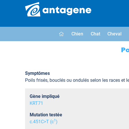
Chien
Chat
Cheval
Po
Symptômes
Poils frisés, bouclés ou ondulés selon les races et l
Gène impliqué
KRT71
Mutation testée
1
c.451C>T (c
)