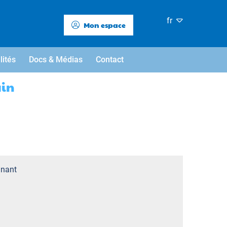
fr
Mon espace
lités
Docs & Médias
Contact
ain
nant