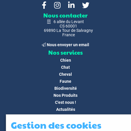
Nous contacter
6 allée du Levant
CS 60001
69890 La Tour de Salvagny
France
Nous envoyer un email
Nos services
Chien
Chat
Cheval
Faune
Biodiversité
Nos Produits
C'est nous !
Actualités
Docs & Médias
Gestion des cookies
FAQ
Contact