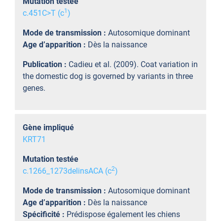
Mutation testée
1
c.451C>T (c
)
Mode de transmission :
Autosomique dominant
Age d’apparition :
Dès la naissance
Publication :
Cadieu et al. (2009). Coat variation in
the domestic dog is governed by variants in three
genes.
Gène impliqué
KRT71
Mutation testée
2
c.1266_1273delinsACA (c
)
Mode de transmission :
Autosomique dominant
Age d’apparition :
Dès la naissance
Spécificité :
Prédispose également les chiens