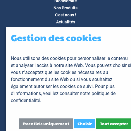
Biodiversité
Nos Produits
C'est nous !
Actualités
Docs & Médias
Gestion des cookies
FAQ
Contact
Espace client
Nous utilisons des cookies pour personnaliser le contenu
Mon espace
et analyser l'accès à notre site Web. Vous pouvez choisir s
Mes animaux
vous n'acceptez que les cookies nécessaires au
Mes résultats
fonctionnement du site Web ou si vous souhaitez
Mes commandes
également autoriser les cookies de suivi. Pour plus
Mes factures
d'informations,
veuillez consulter notre politique de
confidentialité.
Plan du site
Mentions légales
Données personnelles
Essentiels uniquement
Choisir
Tout accepter