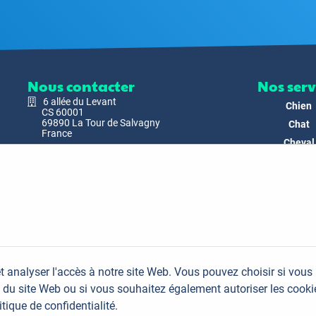
Nous contacter
Nos serv
6 allée du Levant
Chien
CS 60001
69890 La Tour de Salvagny
Chat
France
Cheval
Nous envoyer un email
Faune
Biodivers
Nos Produ
C'est nous
Actualit
Docs & Mé
t analyser l'accès à notre site Web. Vous pouvez choisir si vous
FAQ
du site Web ou si vous souhaitez également autoriser les cooki
Contac
itique de confidentialité.