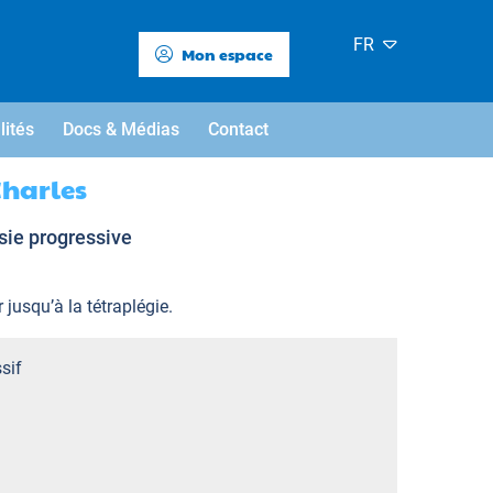
FR
Mon espace
lités
Docs & Médias
Contact
Charles
sie progressive
jusqu’à la tétraplégie.
sif