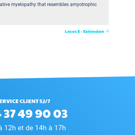
rative myelopathy that resembles amyotrophic
Locus E - Extension
ERVICE CLIENT 5J/7
 37 49 90 03
à 12h et de 14h à 17h