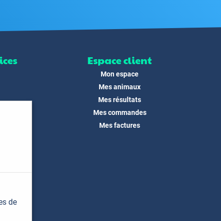
ices
Espace client
Mon espace
Mes animaux
Mes résultats
Mes commandes
ité
Mes factures
its
 !
és
dias
es de
t