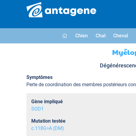
Chien
Chat
Cheval
Myélop
Dégénérescence
Symptômes
Perte de coordination des membres postérieurs condui
Gène impliqué
SOD1
Mutation testée
c.118G>A (DM)