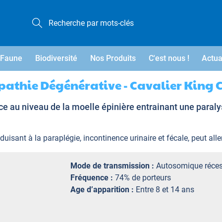
Faune
Biodiversité
Nos Produits
C'est nous !
Actua
athie Dégénérative - Cavalier King 
 au niveau de la moelle épinière entrainant une paraly
sant à la paraplégie, incontinence urinaire et fécale, peut aller 
Mode de transmission :
Autosomique réces
Fréquence :
74% de porteurs
Age d’apparition :
Entre 8 et 14 ans