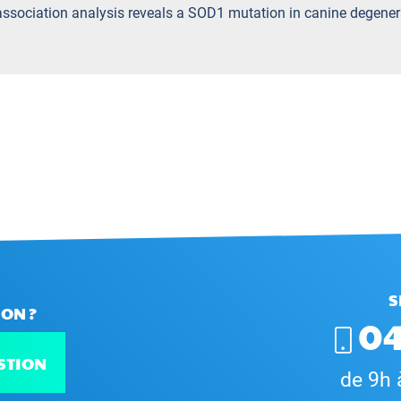
ssociation analysis reveals a SOD1 mutation in canine degene
S
ON ?
04
STION
de 9h 