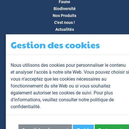
Faune
Biodiversité
Nos Produits
C'est nous !
Actualités
Docs & Médias
Gestion des cookies
FAQ
Contact
Espace client
Nous utilisons des cookies pour personnaliser le contenu
Mon espace
et analyser l'accès à notre site Web. Vous pouvez choisir s
Mes animaux
vous n'acceptez que les cookies nécessaires au
Mes résultats
fonctionnement du site Web ou si vous souhaitez
Mes commandes
également autoriser les cookies de suivi. Pour plus
Mes factures
d'informations,
veuillez consulter notre politique de
confidentialité.
Plan du site
Mentions légales
Données personnelles