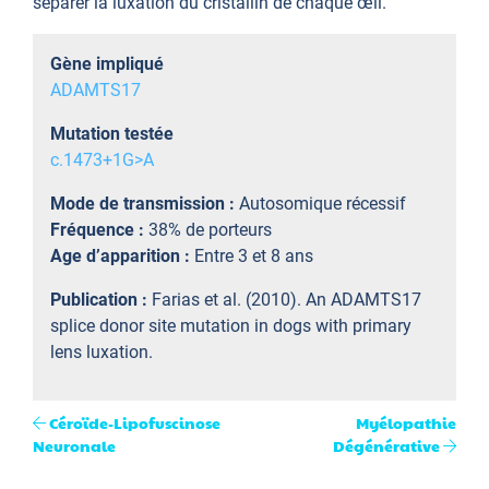
séparer la luxation du cristallin de chaque œil.
Gène impliqué
ADAMTS17
Mutation testée
c.1473+1G>A
Mode de transmission :
Autosomique récessif
Fréquence :
38% de porteurs
Age d’apparition :
Entre 3 et 8 ans
Publication :
Farias et al. (2010). An ADAMTS17
splice donor site mutation in dogs with primary
lens luxation.
Céroïde-Lipofuscinose
Myélopathie
Neuronale
Dégénérative