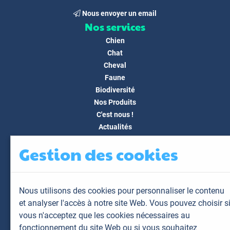
Nous envoyer un email
Nos services
Chien
Chat
Cheval
Faune
Biodiversité
Nos Produits
C'est nous !
Actualités
Docs & Médias
Gestion des cookies
FAQ
Contact
Espace client
Nous utilisons des cookies pour personnaliser le contenu
Mon espace
et analyser l'accès à notre site Web. Vous pouvez choisir s
Mes animaux
vous n'acceptez que les cookies nécessaires au
Mes résultats
fonctionnement du site Web ou si vous souhaitez
Mes commandes