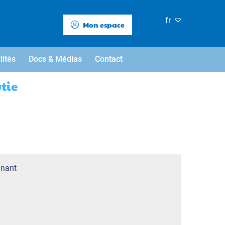
fr
Mon espace
lités
Docs & Médias
Contact
tie
nant