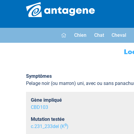
Chien
Chat
Cheval
Lo
Symptômes
Pelage noir (ou marron) uni, avec ou sans panachu
Gène impliqué
CBD103
Mutation testée
B
c.231_233del (K
)