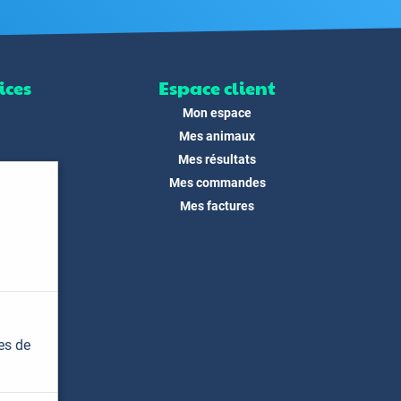
ices
Espace client
Mon espace
Mes animaux
Mes résultats
Mes commandes
ité
Mes factures
its
 !
és
dias
es de
t