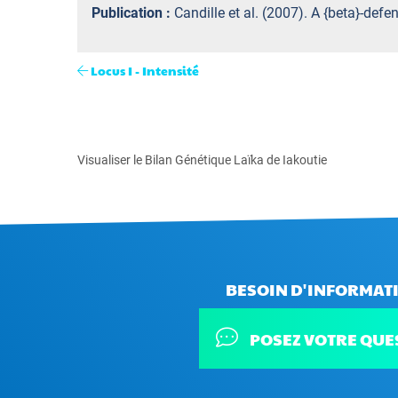
Publication :
Candille et al. (2007). A {beta}-def
Locus I - Intensité
Visualiser le Bilan Génétique Laïka de Iakoutie
BESOIN D'INFORMATI
POSEZ VOTRE QUE