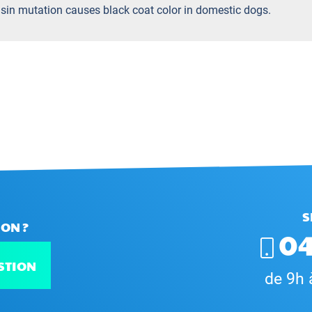
ensin mutation causes black coat color in domestic dogs.
S
ON ?
04
STION
de 9h 