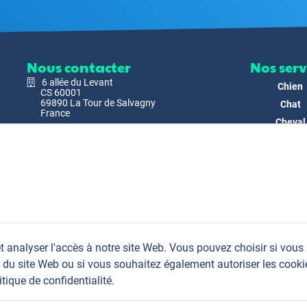
Nous contacter
Nos serv
6 allée du Levant
Chien
CS 60001
69890 La Tour de Salvagny
Chat
France
Cheval
Nous envoyer un email
Faune
Biodivers
Nos Produ
C'est nous
Actualit
Docs & Mé
t analyser l'accès à notre site Web. Vous pouvez choisir si vous
FAQ
du site Web ou si vous souhaitez également autoriser les cooki
Contac
itique de confidentialité.