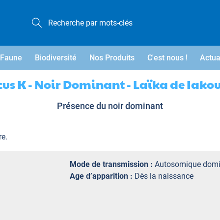
Faune
Biodiversité
Nos Produits
C'est nous !
Actua
cus K - Noir Dominant - Laïka de Iakou
Présence du noir dominant
re.
Mode de transmission :
Autosomique domi
Age d’apparition :
Dès la naissance