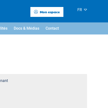
FR
Mon espace
lités
Docs & Médias
Contact
nant