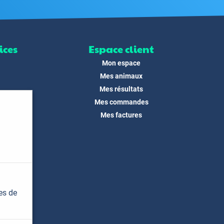
ices
Espace client
Mon espace
Mes animaux
Mes résultats
Mes commandes
ité
Mes factures
its
 !
és
dias
es de
t