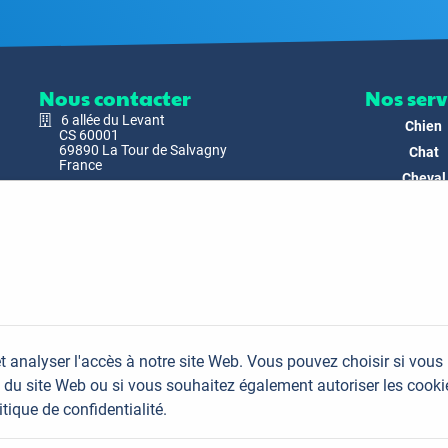
Nous contacter
Nos serv
6 allée du Levant
Chien
CS 60001
69890 La Tour de Salvagny
Chat
France
Cheval
Nous envoyer un email
Faune
Biodivers
Nos Produ
C'est nous
Actualit
Docs & Mé
t analyser l'accès à notre site Web. Vous pouvez choisir si vous
FAQ
du site Web ou si vous souhaitez également autoriser les cooki
Contac
itique de confidentialité.