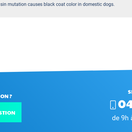
ensin mutation causes black coat color in domestic dogs.
S
ON ?
04
STION
de 9h 