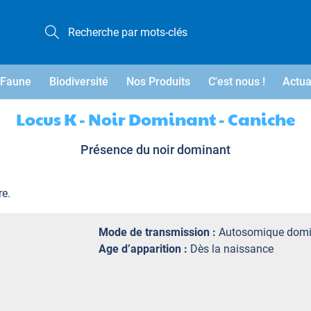
Faune
Biodiversité
Nos Produits
C'est nous !
Actua
Locus K - Noir Dominant - Caniche
Présence du noir dominant
re.
Mode de transmission :
Autosomique domi
Age d’apparition :
Dès la naissance