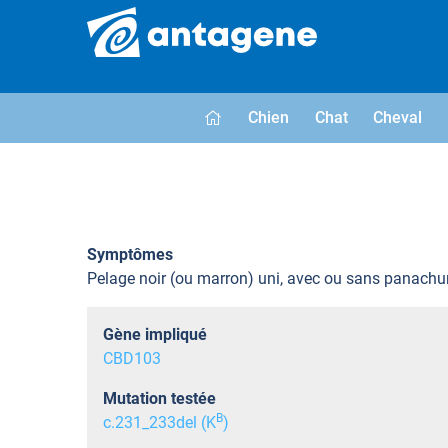
Chien
Chat
Cheval
Symptômes
Pelage noir (ou marron) uni, avec ou sans panachu
Gène impliqué
CBD103
Mutation testée
B
c.231_233del (K
)