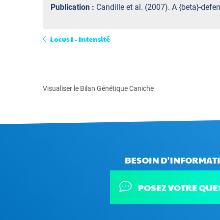
Publication :
Candille et al. (2007). A {beta}-def
Locus I - Intensité
Visualiser le Bilan Génétique Caniche
BESOIN D'INFORMATI
POSEZ VOTRE QUE