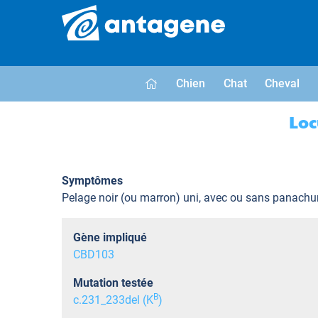
Chien
Chat
Cheval
Loc
Symptômes
Pelage noir (ou marron) uni, avec ou sans panachu
Gène impliqué
CBD103
Mutation testée
B
c.231_233del (K
)