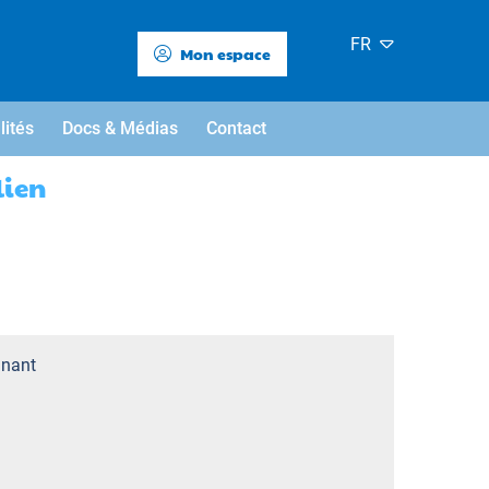
FR
Mon espace
lités
Docs & Médias
Contact
lien
nant