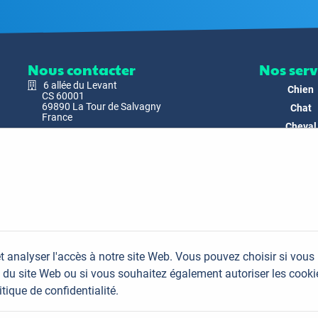
Nous contacter
Nos serv
6 allée du Levant
Chien
CS 60001
69890 La Tour de Salvagny
Chat
France
Cheval
Nous envoyer un email
Faune
Biodivers
Nos Produ
C'est nous
Actualit
Docs & Mé
t analyser l'accès à notre site Web. Vous pouvez choisir si vous
FAQ
du site Web ou si vous souhaitez également autoriser les cooki
Contac
itique de confidentialité.