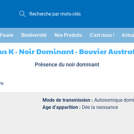
Faune
Biodiversité
Nos Produits
C'est nous !
Actua
us K - Noir Dominant - Bouvier Austra
Présence du noir dominant
re.
Mode de transmission :
Autosomique domi
Age d’apparition :
Dès la naissance