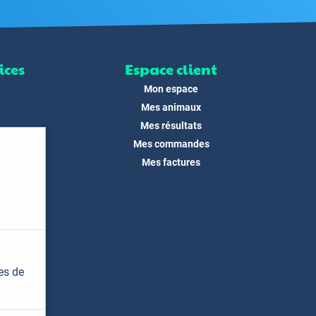
ices
Espace client
Mon espace
Mes animaux
Mes résultats
Mes commandes
ité
Mes factures
its
 !
és
dias
es de
t