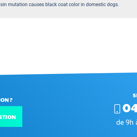
ensin mutation causes black coat color in domestic dogs.
S
ON ?
04
STION
de 9h 