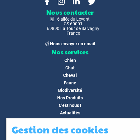
Nous contacter
6 allée du Levant
CS 60001
69890 La Tour de Salvagny
France
Nous envoyer un email
Nos services
Chien
Chat
Cheval
Faune
Biodiversité
Nos Produits
C'est nous !
Actualités
Docs & Médias
Gestion des cookies
FAQ
Contact