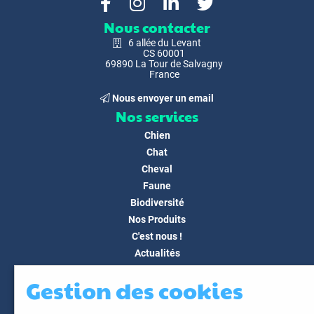
Nous contacter
6 allée du Levant
CS 60001
69890 La Tour de Salvagny
France
Nous envoyer un email
Nos services
Chien
Chat
Cheval
Faune
Biodiversité
Nos Produits
C'est nous !
Actualités
Docs & Médias
Gestion des cookies
FAQ
Contact