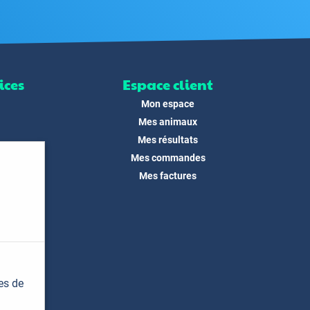
ices
Espace client
Mon espace
Mes animaux
Mes résultats
Mes commandes
ité
Mes factures
its
 !
és
dias
es de
t