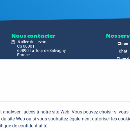
Nous contacter
Nos serv
6 allée du Levant
Chien
CS 60001
69890 La Tour de Salvagny
Chat
France
Cheval
Nous envoyer un email
Faune
Biodivers
Nos Produ
C'est nous
Actualit
Docs & Mé
t analyser l'accès à notre site Web. Vous pouvez choisir si vous
FAQ
du site Web ou si vous souhaitez également autoriser les cooki
Contac
itique de confidentialité.