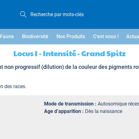
Faune
Biodiversité
Nos Produits
C'est nous !
Actua
Locus I - Intensité - Grand Spitz
t non progressif (dilution) de la couleur des pigments r
on des races.
Mode de transmission :
Autosomique réces
Age d’apparition :
Dès la naissance