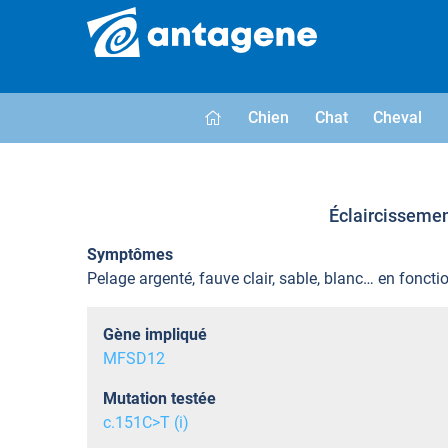
Chien
Chat
Cheval
Éclaircissemen
Symptômes
Pelage argenté, fauve clair, sable, blanc… en foncti
Gène impliqué
MFSD12
Mutation testée
c.151C>T (i)