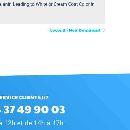
elanin Leading to White or Cream Coat Color in
Locus K - Noir Dominant
ERVICE CLIENT 5J/7
 37 49 90 03
à 12h et de 14h à 17h