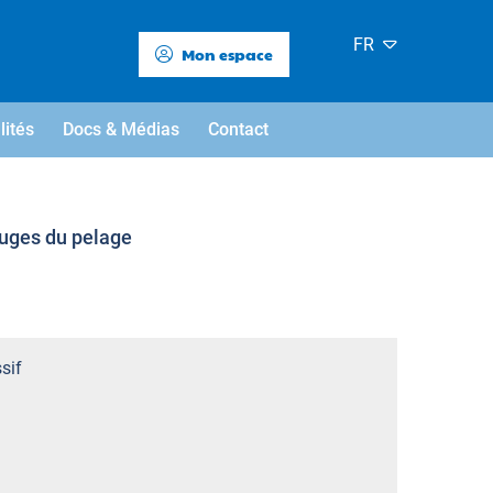
FR
Mon espace
lités
Docs & Médias
Contact
ouges du pelage
sif