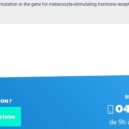
 mutation in the gene for melanocyte-stimulating hormone recept
S
ON ?
04
STION
de 9h 