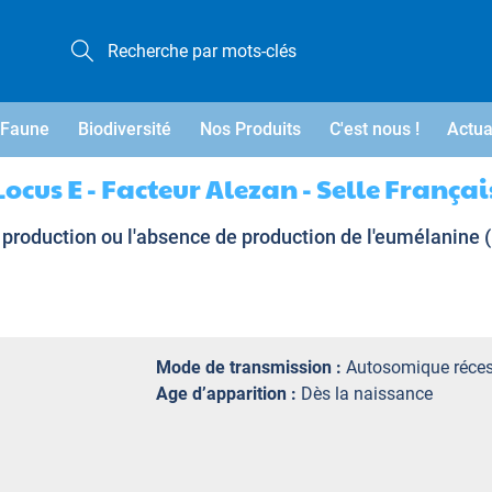
Faune
Biodiversité
Nos Produits
C'est nous !
Actua
Locus E - Facteur Alezan - Selle Françai
production ou l'absence de production de l'eumélanine 
Mode de transmission :
Autosomique réces
Age d’apparition :
Dès la naissance