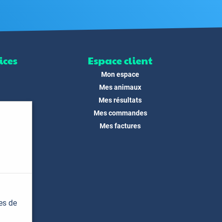
ices
Espace client
Mon espace
Mes animaux
Mes résultats
Mes commandes
ité
Mes factures
its
 !
és
dias
es de
t