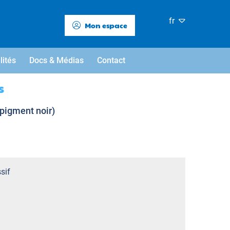
fr
Mon espace
lités
Docs & Médias
Contact
s
(pigment noir)
sif