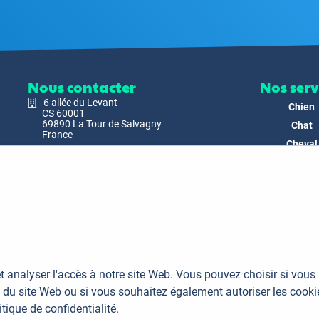
Nous contacter
Nos serv
6 allée du Levant
Chien
CS 60001
69890 La Tour de Salvagny
Chat
France
Cheval
Nous envoyer un email
Faune
Biodivers
Nos Produ
C'est nous
Actualit
Docs & Mé
t analyser l'accès à notre site Web. Vous pouvez choisir si vous
FAQ
du site Web ou si vous souhaitez également autoriser les cooki
Contac
itique de confidentialité.