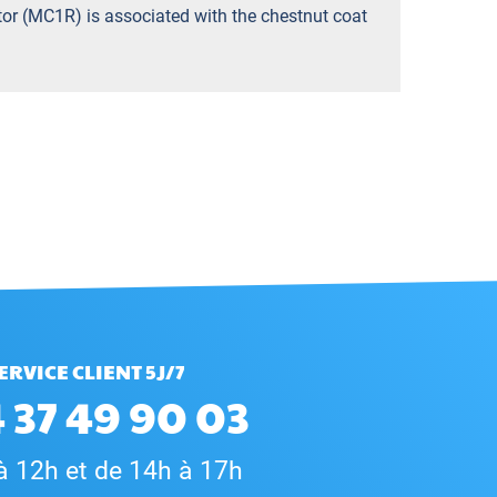
or (MC1R) is associated with the chestnut coat
ERVICE CLIENT 5J/7
 37 49 90 03
à 12h et de 14h à 17h