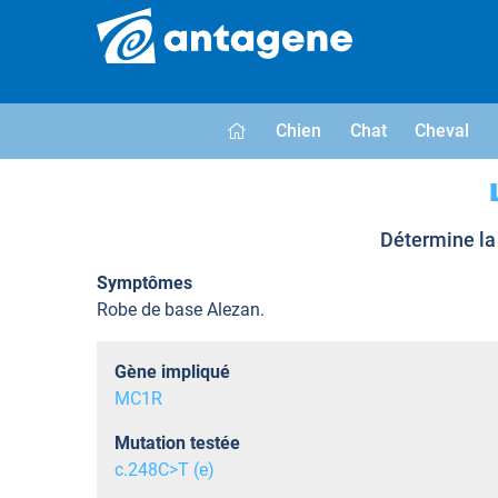
Chien
Chat
Cheval
Détermine la 
Symptômes
Robe de base Alezan.
Gène impliqué
MC1R
Mutation testée
c.248C>T (e)