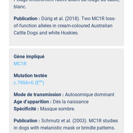
blanc.
Publication :
Dürig et al. (2018). Two MC1R loss-
of-function alleles in cream-coloured Australian
Cattle Dogs and white Huskies.
Gène impliqué
MC1R
Mutation testée
m
c.790A>G (E
)
Mode de transmission :
Autosomique dominant
Age d’apparition :
Dès la naissance
Spécificité :
Masque sombre.
Publication :
Schmutz et al. (2003). MC1R studies
in dogs with melanistic mask or brindle patterns.