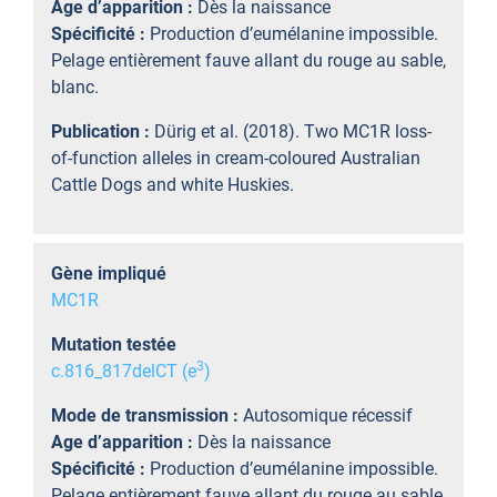
Age d’apparition :
Dès la naissance
Spécificité :
Production d’eumélanine impossible.
Pelage entièrement fauve allant du rouge au sable,
blanc.
Publication :
Dürig et al. (2018). Two MC1R loss-
of-function alleles in cream-coloured Australian
Cattle Dogs and white Huskies.
Gène impliqué
MC1R
Mutation testée
3
c.816_817delCT (e
)
Mode de transmission :
Autosomique récessif
Age d’apparition :
Dès la naissance
Spécificité :
Production d’eumélanine impossible.
Pelage entièrement fauve allant du rouge au sable,