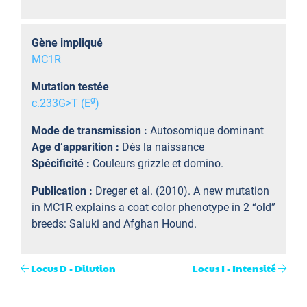
Gène impliqué
MC1R
Mutation testée
g
c.233G>T (E
)
Mode de transmission :
Autosomique dominant
Age d’apparition :
Dès la naissance
Spécificité :
Couleurs grizzle et domino.
Publication :
Dreger et al. (2010). A new mutation
in MC1R explains a coat color phenotype in 2 “old”
breeds: Saluki and Afghan Hound.
Locus D - Dilution
Locus I - Intensité