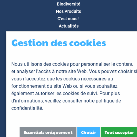
Biodiversité
Nos Produits
C'est nous !
Actualités
Docs & Médias
Gestion des cookies
FAQ
Contact
Espace client
Nous utilisons des cookies pour personnaliser le contenu
Mon espace
et analyser l'accès à notre site Web. Vous pouvez choisir s
Mes animaux
vous n'acceptez que les cookies nécessaires au
Mes résultats
fonctionnement du site Web ou si vous souhaitez
Mes commandes
également autoriser les cookies de suivi. Pour plus
Mes factures
d'informations,
veuillez consulter notre politique de
confidentialité.
Plan du site
Mentions légales
Données personnelles
Essentiels uniquement
Choisir
Tout accepter