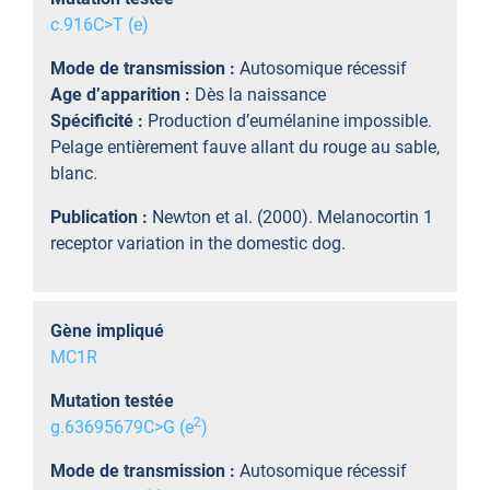
c.916C>T (e)
Mode de transmission :
Autosomique récessif
Age d’apparition :
Dès la naissance
Spécificité :
Production d’eumélanine impossible.
Pelage entièrement fauve allant du rouge au sable,
blanc.
Publication :
Newton et al. (2000). Melanocortin 1
receptor variation in the domestic dog.
Gène impliqué
MC1R
Mutation testée
2
g.63695679C>G (e
)
Mode de transmission :
Autosomique récessif