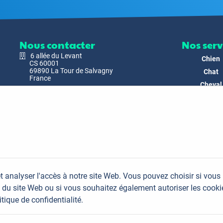
Nous contacter
Nos serv
6 allée du Levant
Chien
CS 60001
69890 La Tour de Salvagny
Chat
France
Cheval
Nous envoyer un email
Faune
Biodivers
Nos Produ
C'est nous
Actualit
Docs & Mé
t analyser l'accès à notre site Web. Vous pouvez choisir si vous
FAQ
du site Web ou si vous souhaitez également autoriser les cooki
Contac
itique de confidentialité.
Plan du site
Mentions légales
Données personnelles