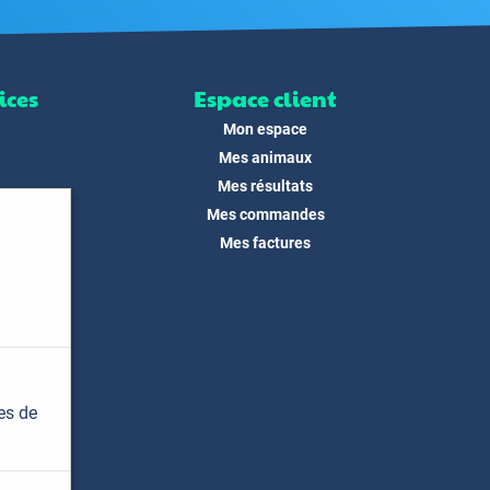
ices
Espace client
Mon espace
Mes animaux
Mes résultats
Mes commandes
ité
Mes factures
its
 !
és
dias
es de
t