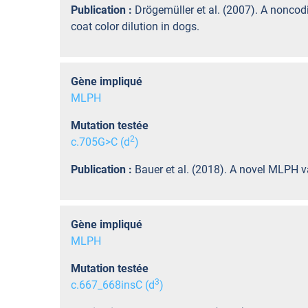
Publication :
Drögemüller et al. (2007). A nonco
coat color dilution in dogs.
Gène impliqué
MLPH
Mutation testée
2
c.705G>C (d
)
Publication :
Bauer et al. (2018). A novel MLPH va
Gène impliqué
MLPH
Mutation testée
3
c.667_668insC (d
)