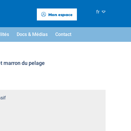
fr
Mon espace
lités
Docs & Médias
Contact
 et marron du pelage
sif