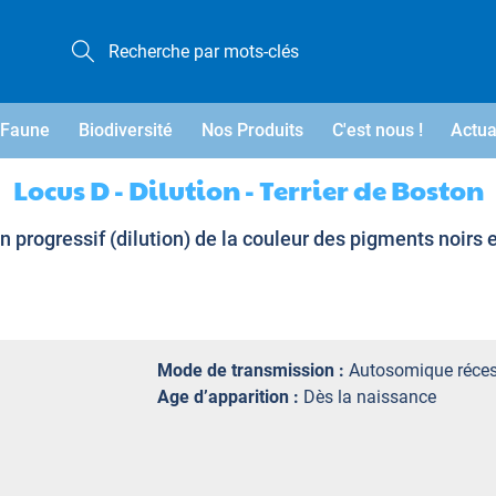
Faune
Biodiversité
Nos Produits
C'est nous !
Actua
Locus D - Dilution - Terrier de Boston
 progressif (dilution) de la couleur des pigments noirs
Mode de transmission :
Autosomique réces
Age d’apparition :
Dès la naissance