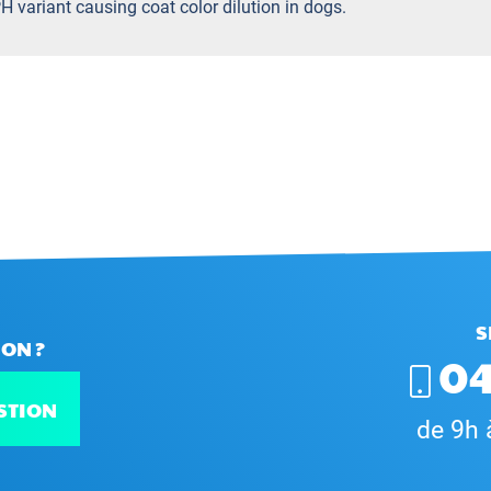
H variant causing coat color dilution in dogs.
S
ON ?
04
STION
de 9h 