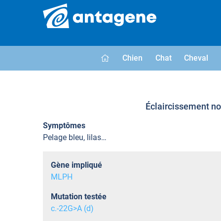
Chien
Chat
Cheval
Éclaircissement non
Symptômes
Pelage bleu, lilas…
Gène impliqué
MLPH
Mutation testée
c.-22G>A (d)