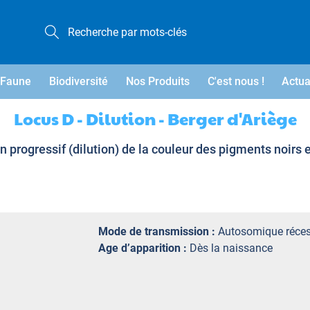
Faune
Biodiversité
Nos Produits
C'est nous !
Actua
Locus D - Dilution - Berger d'Ariège
 progressif (dilution) de la couleur des pigments noirs
Mode de transmission :
Autosomique réces
Age d’apparition :
Dès la naissance