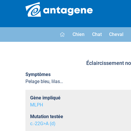
Chien
Chat
Cheval
Éclaircissement non
Symptômes
Pelage bleu, lilas…
Gène impliqué
MLPH
Mutation testée
c.-22G>A (d)