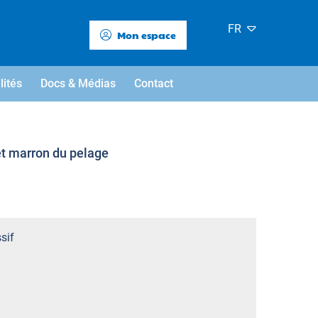
FR
Mon espace
lités
Docs & Médias
Contact
 et marron du pelage
sif