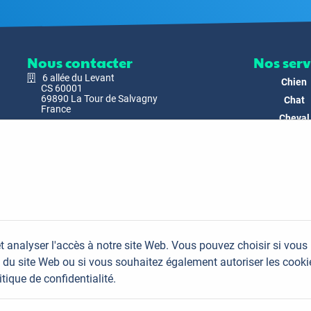
Nous contacter
Nos serv
6 allée du Levant
Chien
CS 60001
69890 La Tour de Salvagny
Chat
France
Cheval
Nous envoyer un email
Faune
Biodivers
Nos Produ
C'est nous
Actualit
Docs & Mé
t analyser l'accès à notre site Web. Vous pouvez choisir si vous
FAQ
du site Web ou si vous souhaitez également autoriser les cooki
Contac
itique de confidentialité.
Plan du site
Mentions légales
Données personnelles