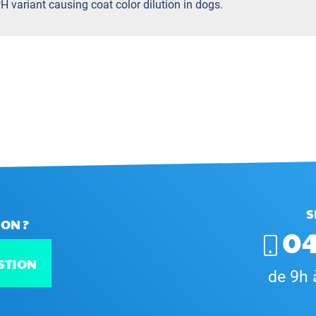
H variant causing coat color dilution in dogs.
S
ON ?
04
STION
de 9h 