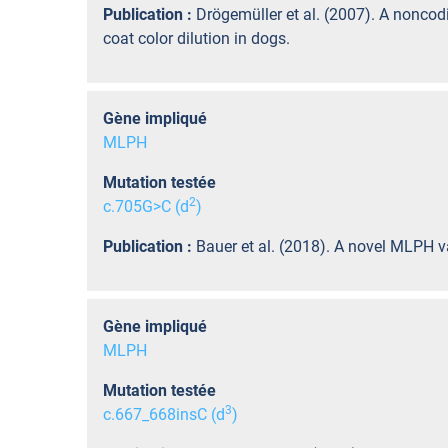
Publication :
Drögemüller et al. (2007). A nonco
coat color dilution in dogs.
Gène impliqué
MLPH
Mutation testée
2
c.705G>C (d
)
Publication :
Bauer et al. (2018). A novel MLPH va
Gène impliqué
MLPH
Mutation testée
3
c.667_668insC (d
)