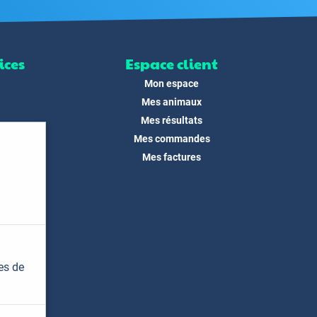
ices
Espace client
Mon espace
Mes animaux
Mes résultats
Mes commandes
ité
Mes factures
its
 !
és
dias
es de
t