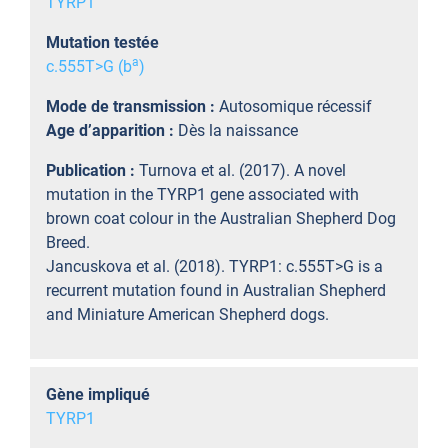
TYRP1
Mutation testée
a
c.555T>G (b
)
Mode de transmission :
Autosomique récessif
Age d’apparition :
Dès la naissance
Publication :
Turnova et al. (2017). A novel
mutation in the TYRP1 gene associated with
brown coat colour in the Australian Shepherd Dog
Breed.
Jancuskova et al. (2018). TYRP1: c.555T>G is a
recurrent mutation found in Australian Shepherd
and Miniature American Shepherd dogs.
Gène impliqué
TYRP1