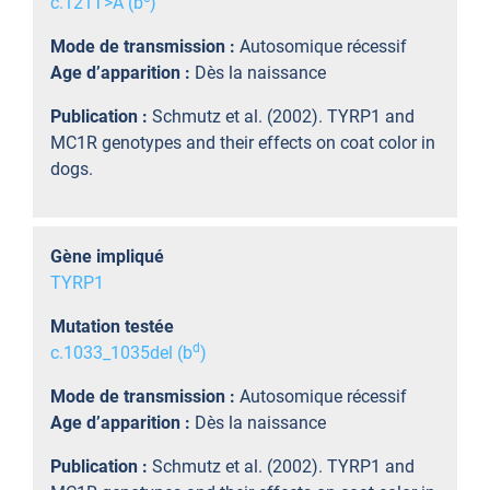
c.121T>A (b
)
Mode de transmission :
Autosomique récessif
Age d’apparition :
Dès la naissance
Publication :
Schmutz et al. (2002). TYRP1 and
MC1R genotypes and their effects on coat color in
dogs.
Gène impliqué
TYRP1
Mutation testée
d
c.1033_1035del (b
)
Mode de transmission :
Autosomique récessif
Age d’apparition :
Dès la naissance
Publication :
Schmutz et al. (2002). TYRP1 and