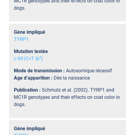
MC1R genotypes and their effects on coat color in
dogs.
Gène impliqué
TYRP1
Mutation testée
s
c.991C>T (b
)
Mode de transmission :
Autosomique récessif
Age d’apparition :
Dès la naissance
Publication :
Schmutz et al. (2002). TYRP1 and
MC1R genotypes and their effects on coat color in
dogs.
Gène impliqué