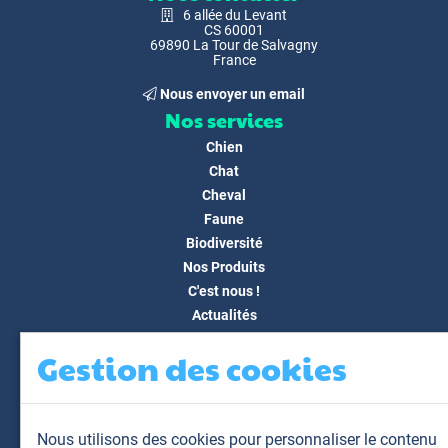
6 allée du Levant
CS 60001
69890 La Tour de Salvagny
France
Nous envoyer un email
Nos services
Chien
Chat
Cheval
Faune
Biodiversité
Nos Produits
C'est nous !
Actualités
Docs & Médias
Gestion des cookies
FAQ
Contact
Espace client
Nous utilisons des cookies pour personnaliser le contenu
Mon espace