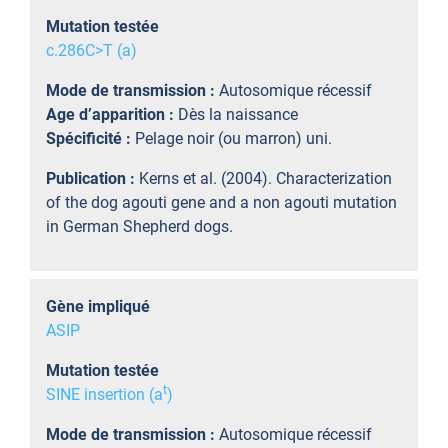
Mutation testée
c.286C>T (a)
Mode de transmission :
Autosomique récessif
Age d’apparition :
Dès la naissance
Spécificité :
Pelage noir (ou marron) uni.
Publication :
Kerns et al. (2004). Characterization
of the dog agouti gene and a non agouti mutation
in German Shepherd dogs.
Gène impliqué
ASIP
Mutation testée
t
SINE insertion (a
)
Mode de transmission :
Autosomique récessif