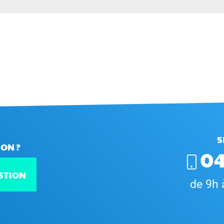
S
ON ?
04
STION
de 9h 