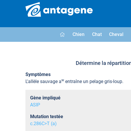
Chien
Chat
Cheval
Détermine la répartitio
Symptômes
w
L'allèle sauvage a
entraîne un pelage gris-loup.
Gène impliqué
ASIP
Mutation testée
c.286C>T (a)