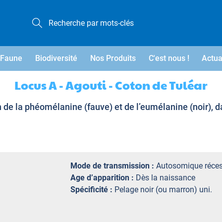
Faune
Biodiversité
Nos Produits
C'est nous !
Actua
Locus A - Agouti - Coton de Tuléar
n de la phéomélanine (fauve) et de l’eumélanine (noir), d
Mode de transmission :
Autosomique réces
Age d’apparition :
Dès la naissance
Spécificité :
Pelage noir (ou marron) uni.