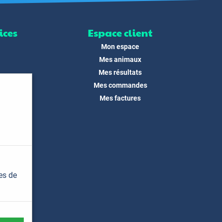
ices
Espace client
Mon espace
Mes animaux
Mes résultats
Mes commandes
ité
Mes factures
its
 !
és
dias
es de
t