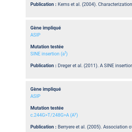
Publication :
Kerns et al. (2004). Characterizati
Gène impliqué
ASIP
Mutation testée
t
SINE insertion (a
)
Publication :
Dreger et al. (2011). A SINE inser
Gène impliqué
ASIP
Mutation testée
y
c.244G>T/248G>A (A
)
Publication :
Berryere et al. (2005). Association 