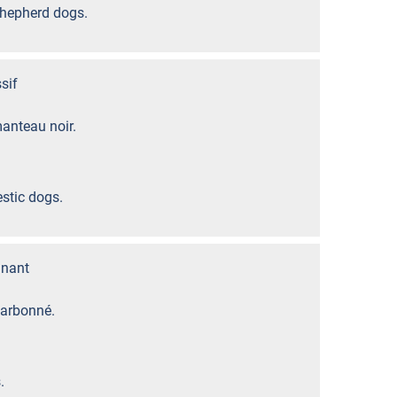
Shepherd dogs.
sif
manteau noir.
stic dogs.
nant
harbonné.
.