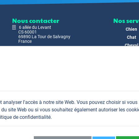
Nous contacter
Nos serv
6 allée du Levant
Chien
CS 60001
69890 La Tour de Salvagny
Chat
France
Cheval
Nous envoyer un email
Faune
Biodivers
Nos Produ
C'est nous
Actualit
Docs & Mé
t analyser l'accès à notre site Web. Vous pouvez choisir si vous
FAQ
du site Web ou si vous souhaitez également autoriser les cooki
Contac
itique de confidentialité.
Plan du site
Mentions légales
Données personnelles