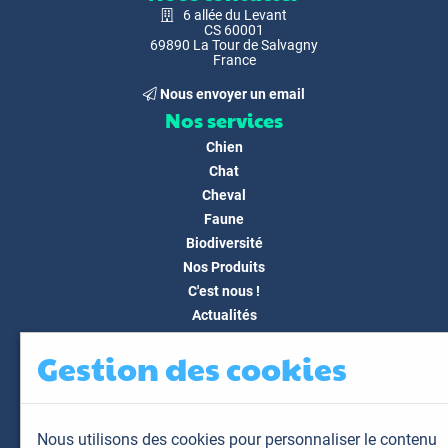
6 allée du Levant
CS 60001
69890 La Tour de Salvagny
France
Nous envoyer un email
Nos services
Chien
Chat
Cheval
Faune
Biodiversité
Nos Produits
C'est nous !
Actualités
Docs & Médias
Gestion des cookies
FAQ
Contact
Espace client
Nous utilisons des cookies pour personnaliser le contenu
Mon espace