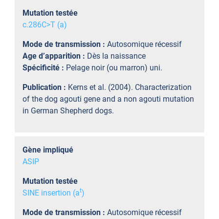
Mutation testée
c.286C>T (a)
Mode de transmission :
Autosomique récessif
Age d’apparition :
Dès la naissance
Spécificité :
Pelage noir (ou marron) uni.
Publication :
Kerns et al. (2004). Characterization
of the dog agouti gene and a non agouti mutation
in German Shepherd dogs.
Gène impliqué
ASIP
Mutation testée
t
SINE insertion (a
)
Mode de transmission :
Autosomique récessif