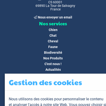
CS 60001
69890 La Tour de Salvagny
France
Nous envoyer un email
Nos services
Chien
Chat
Cheval
Faune
Biodiversité
Nos Produits
C'est nous !
Actualités
Docs & Médias
Gestion des cookies
FAQ
Contact
Espace client
Nous utilisons des cookies pour personnaliser le contenu
Mon espace
et analyser l'accès à notre site Web. Vous pouvez choisir s
Mes animaux