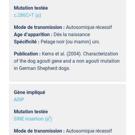
Mutation testée
c.286C>T (a)
Mode de transmission :
Autosomique récessif
Age d’apparition :
Dès la naissance
Spécificité :
Pelage noir (ou marron) uni.
Publication :
Kerns et al. (2004). Characterization
of the dog agouti gene and a non agouti mutation
in German Shepherd dogs.
Gène impliqué
ASIP
Mutation testée
t
SINE insertion (a
)
Mode de transmission :
Autosomique récessif