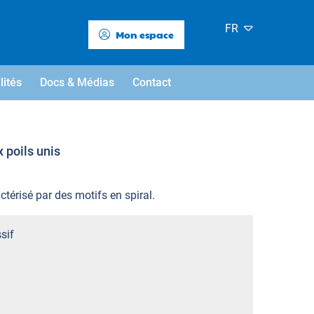
FR
Mon espace
lités
Docs & Médias
Contact
x poils unis
actérisé par des motifs en spiral.
sif