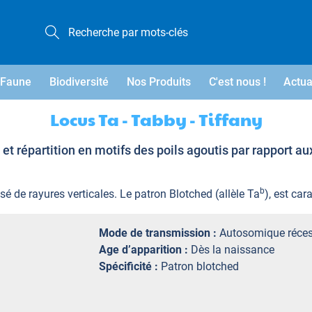
Faune
Biodiversité
Nos Produits
C'est nous !
Actua
Locus Ta - Tabby - Tiffany
et répartition en motifs des poils agoutis par rapport au
b
é de rayures verticales. Le patron Blotched (allèle Ta
), est car
Mode de transmission :
Autosomique réces
Age d’apparition :
Dès la naissance
Spécificité :
Patron blotched