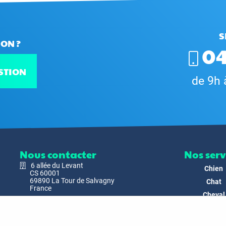
S
ON ?
04
STION
de 9h 
Nous contacter
Nos serv
6 allée du Levant
Chien
CS 60001
69890 La Tour de Salvagny
Chat
France
Cheval
Nous envoyer un email
Faune
Biodivers