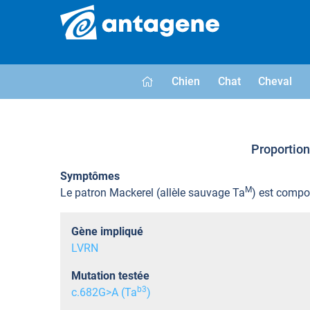
Chien
Chat
Cheval
Proportion 
Symptômes
M
Le patron Mackerel (allèle sauvage Ta
) est compos
Gène impliqué
LVRN
Mutation testée
b
3
c.682G>A (Ta
)