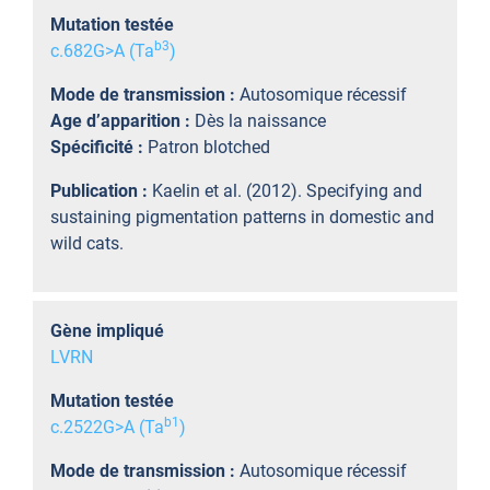
Mutation testée
b
3
c.682G>A (Ta
)
Mode de transmission :
Autosomique récessif
Age d’apparition :
Dès la naissance
Spécificité :
Patron blotched
Publication :
Kaelin et al. (2012). Specifying and
sustaining pigmentation patterns in domestic and
wild cats.
Gène impliqué
LVRN
Mutation testée
b
1
c.2522G>A (Ta
)
Mode de transmission :
Autosomique récessif