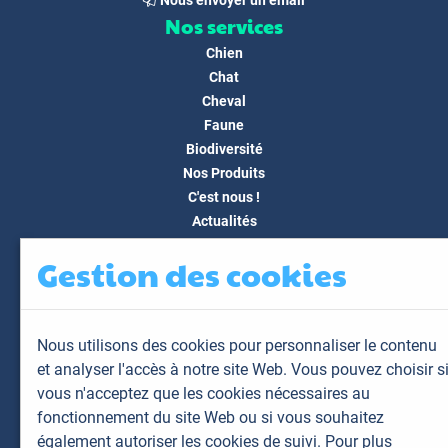
Nous envoyer un email
Nos services
Chien
Chat
Cheval
Faune
Biodiversité
Nos Produits
C'est nous !
Actualités
Docs & Médias
Gestion des cookies
FAQ
Contact
Espace client
Nous utilisons des cookies pour personnaliser le contenu
Mon espace
et analyser l'accès à notre site Web. Vous pouvez choisir s
Mes animaux
vous n'acceptez que les cookies nécessaires au
Mes résultats
fonctionnement du site Web ou si vous souhaitez
Mes commandes
également autoriser les cookies de suivi. Pour plus
Mes factures