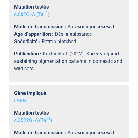
Mutation testée
b
3
c.682G>A (Ta
)
Mode de transmission :
Autosomique récessif
Age d’apparition :
Dès la naissance
Spécificité :
Patron blotched
Publication :
Kaelin et al. (2012). Specifying and
sustaining pigmentation patterns in domestic and
wild cats.
Gène impliqué
LVRN
Mutation testée
b
1
c.2522G>A (Ta
)
Mode de transmission :
Autosomique récessif