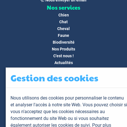
Nous envoyer un email
Nos services
Chien
Chat
Cheval
Faune
Biodiversité
Nos Produits
C'est nous !
Actualités
Docs & Médias
Gestion des cookies
FAQ
Contact
Espace client
Nous utilisons des cookies pour personnaliser le contenu
Mon espace
et analyser l'accès à notre site Web. Vous pouvez choisir s
Mes animaux
vous n'acceptez que les cookies nécessaires au
Mes résultats
fonctionnement du site Web ou si vous souhaitez
Mes commandes
également autoriser les cookies de suivi. Pour plus
Mes factures