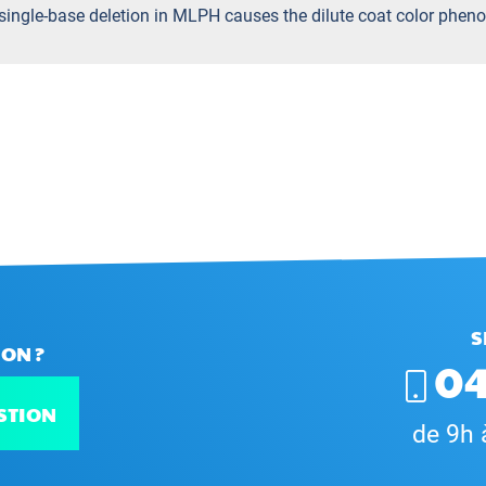
single-base deletion in MLPH causes the dilute coat color pheno
S
ON ?
04
STION
de 9h 