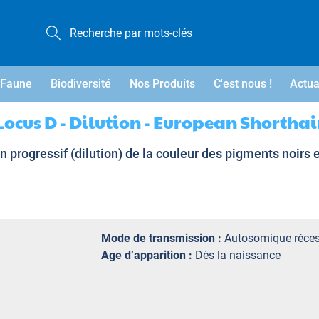
Faune
Biodiversité
Nos Produits
C'est nous !
Actua
Locus D - Dilution - European Shorthai
 progressif (dilution) de la couleur des pigments noirs
Mode de transmission :
Autosomique réces
Age d’apparition :
Dès la naissance