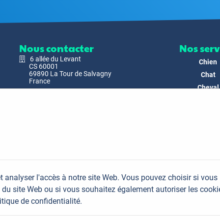
Nous contacter
Nos serv
6 allée du Levant
Chien
CS 60001
69890 La Tour de Salvagny
Chat
France
Cheval
Nous envoyer un email
Faune
Biodivers
Nos Produ
C'est nous
Actualit
Docs & Mé
t analyser l'accès à notre site Web. Vous pouvez choisir si vous
FAQ
du site Web ou si vous souhaitez également autoriser les cooki
Contac
itique de confidentialité.