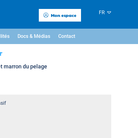
FR
Mon espace
lités
Docs & Médias
Contact
r
 et marron du pelage
sif