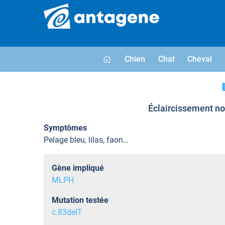
Chien
Chat
Cheval
Éclaircissement non
Symptômes
Pelage bleu, lilas, faon…
Gène impliqué
MLPH
Mutation testée
c.83delT