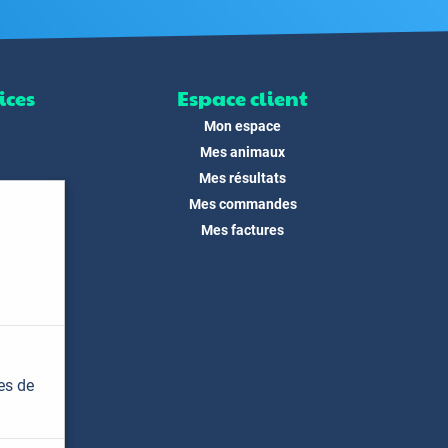
ices
Espace client
Mon espace
Mes animaux
Mes résultats
Mes commandes
ité
Mes factures
its
 !
és
dias
es de
t