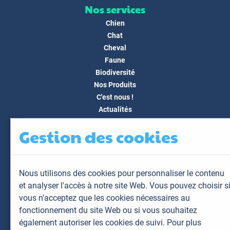
Nos services
Chien
Chat
Cheval
Faune
Biodiversité
Nos Produits
C'est nous !
Actualités
Docs & Médias
Gestion des cookies
FAQ
Contact
Espace client
Nous utilisons des cookies pour personnaliser le contenu
Mon espace
et analyser l'accès à notre site Web. Vous pouvez choisir s
Mes animaux
vous n'acceptez que les cookies nécessaires au
Mes résultats
fonctionnement du site Web ou si vous souhaitez
Mes commandes
également autoriser les cookies de suivi. Pour plus
Mes factures