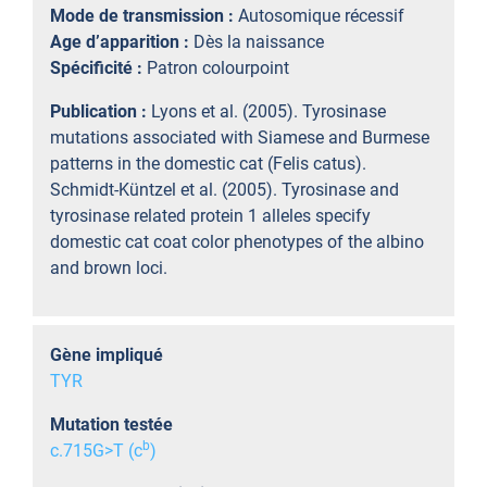
Mode de transmission :
Autosomique récessif
Age d’apparition :
Dès la naissance
Spécificité :
Patron colourpoint
Publication :
Lyons et al. (2005). Tyrosinase
mutations associated with Siamese and Burmese
patterns in the domestic cat (Felis catus).
Schmidt-Küntzel et al. (2005). Tyrosinase and
tyrosinase related protein 1 alleles specify
domestic cat coat color phenotypes of the albino
and brown loci.
Gène impliqué
TYR
Mutation testée
b
c.715G>T (c
)