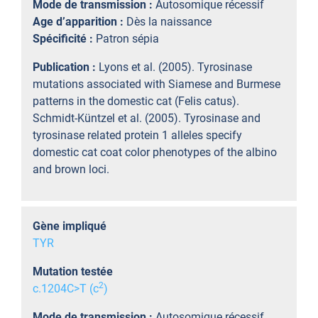
Mode de transmission :
Autosomique récessif
Age d’apparition :
Dès la naissance
Spécificité :
Patron sépia
Publication :
Lyons et al. (2005). Tyrosinase
mutations associated with Siamese and Burmese
patterns in the domestic cat (Felis catus).
Schmidt-Küntzel et al. (2005). Tyrosinase and
tyrosinase related protein 1 alleles specify
domestic cat coat color phenotypes of the albino
and brown loci.
Gène impliqué
TYR
Mutation testée
2
c.1204C>T (c
)
Mode de transmission :
Autosomique récessif