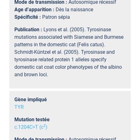
Mode de transmission :
Autosomique récessif
Age d’apparition :
Dès la naissance
Spécificité :
Patron sépia
Publication :
Lyons et al. (2005). Tyrosinase
mutations associated with Siamese and Burmese
patterns in the domestic cat (Felis catus).
Schmidt-Küntzel et al. (2005). Tyrosinase and
tyrosinase related protein 1 alleles specify
domestic cat coat color phenotypes of the albino
and brown loci.
Gène impliqué
TYR
Mutation testée
2
c.1204C>T (c
)
Mode de transmission :
Autosomique récessif