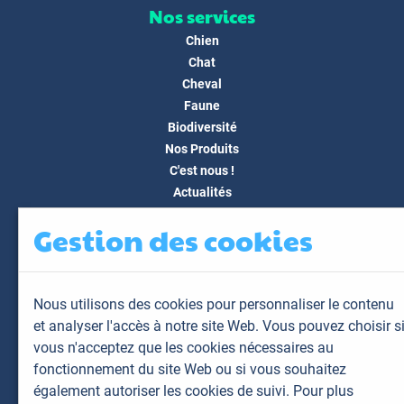
Nos services
Chien
Chat
Cheval
Faune
Biodiversité
Nos Produits
C'est nous !
Actualités
Docs & Médias
Gestion des cookies
FAQ
Contact
Espace client
Nous utilisons des cookies pour personnaliser le contenu
Mon espace
et analyser l'accès à notre site Web. Vous pouvez choisir s
Mes animaux
vous n'acceptez que les cookies nécessaires au
Mes résultats
fonctionnement du site Web ou si vous souhaitez
Mes commandes
également autoriser les cookies de suivi. Pour plus
Mes factures