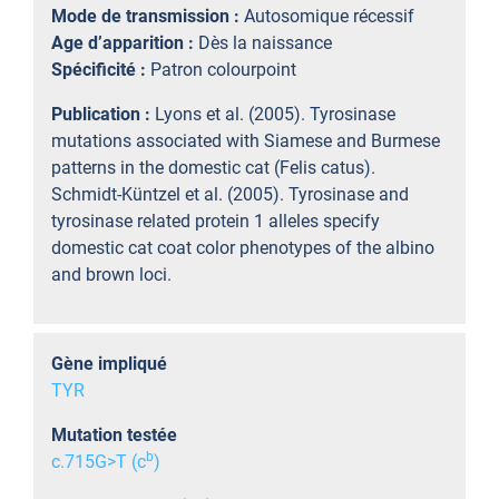
Mode de transmission :
Autosomique récessif
Age d’apparition :
Dès la naissance
Spécificité :
Patron colourpoint
Publication :
Lyons et al. (2005). Tyrosinase
mutations associated with Siamese and Burmese
patterns in the domestic cat (Felis catus).
Schmidt-Küntzel et al. (2005). Tyrosinase and
tyrosinase related protein 1 alleles specify
domestic cat coat color phenotypes of the albino
and brown loci.
Gène impliqué
TYR
Mutation testée
b
c.715G>T (c
)