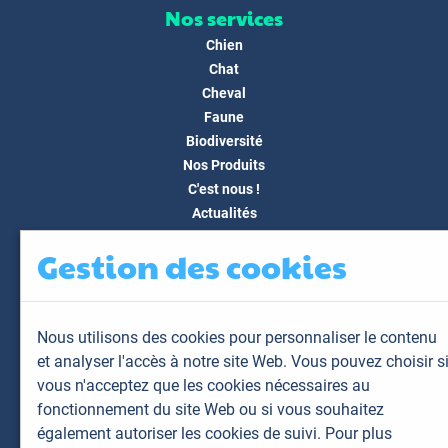
Nos services
Chien
Chat
Cheval
Faune
Biodiversité
Nos Produits
C'est nous !
Actualités
Docs & Médias
Gestion des cookies
FAQ
Contact
Espace client
Nous utilisons des cookies pour personnaliser le contenu
Mon espace
et analyser l'accès à notre site Web. Vous pouvez choisir s
Mes animaux
vous n'acceptez que les cookies nécessaires au
Mes résultats
fonctionnement du site Web ou si vous souhaitez
Mes commandes
également autoriser les cookies de suivi. Pour plus
Mes factures