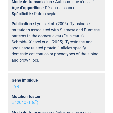
Mode de transmission :
Autosomique récessif
Age d’apparition :
Dès la naissance
Spécificité :
Patron sépia
Publication :
Lyons et al. (2005). Tyrosinase
mutations associated with Siamese and Burmese
patterns in the domestic cat (Felis catus).
Schmidt-Küntzel et al. (2005). Tyrosinase and
tyrosinase related protein 1 alleles specify
domestic cat coat color phenotypes of the albino
and brown loci.
Gène impliqué
TYR
Mutation testée
2
c.1204C>T (c
)
Mode de transmission :
Autosomique récessif