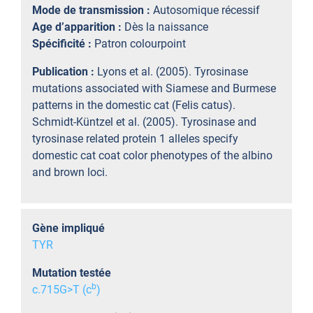
Mode de transmission :
Autosomique récessif
Age d’apparition :
Dès la naissance
Spécificité :
Patron colourpoint
Publication :
Lyons et al. (2005). Tyrosinase
mutations associated with Siamese and Burmese
patterns in the domestic cat (Felis catus).
Schmidt-Küntzel et al. (2005). Tyrosinase and
tyrosinase related protein 1 alleles specify
domestic cat coat color phenotypes of the albino
and brown loci.
Gène impliqué
TYR
Mutation testée
b
c.715G>T (c
)