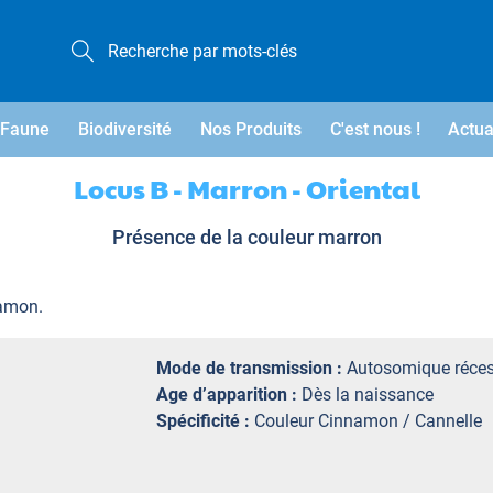
Faune
Biodiversité
Nos Produits
C'est nous !
Actua
Locus B - Marron - Oriental
Présence de la couleur marron
namon.
Mode de transmission :
Autosomique réces
Age d’apparition :
Dès la naissance
Spécificité :
Couleur Cinnamon / Cannelle