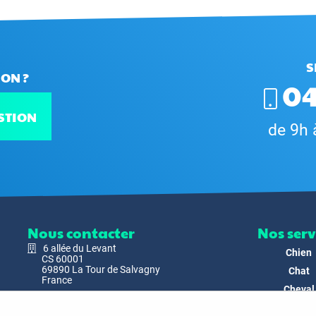
S
ON ?
04
STION
de 9h 
Nous contacter
Nos serv
6 allée du Levant
Chien
CS 60001
69890 La Tour de Salvagny
Chat
France
Cheval
Nous envoyer un email
Faune