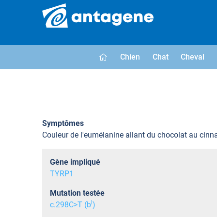
Chien
Chat
Cheval
Symptômes
Couleur de l'eumélanine allant du chocolat au cin
Gène impliqué
TYRP1
Mutation testée
l
c.298C>T (b
)