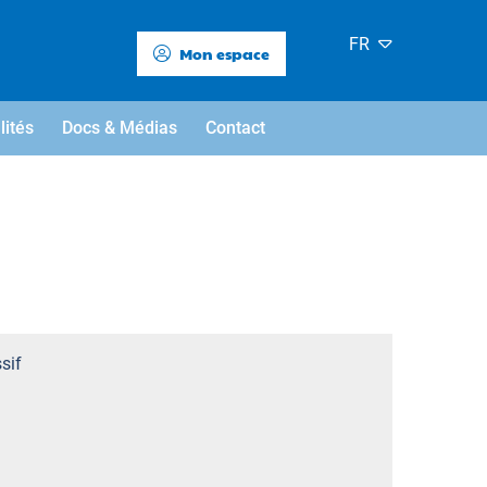
FR
Mon espace
lités
Docs & Médias
Contact
sif