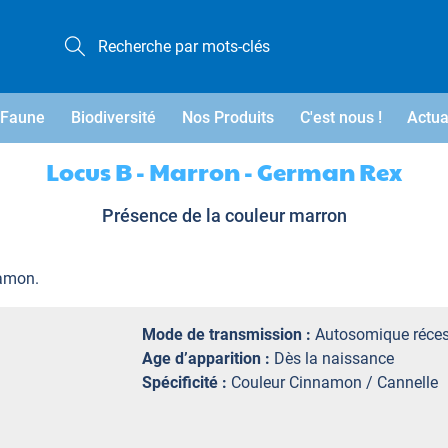
Faune
Biodiversité
Nos Produits
C'est nous !
Actua
Locus B - Marron - German Rex
Présence de la couleur marron
namon.
Mode de transmission :
Autosomique réces
Age d’apparition :
Dès la naissance
Spécificité :
Couleur Cinnamon / Cannelle