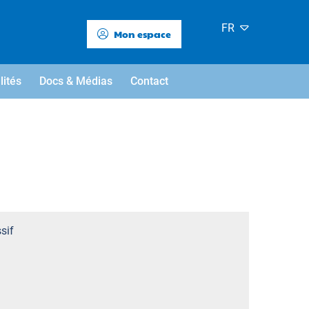
FR
Mon espace
lités
Docs & Médias
Contact
sif