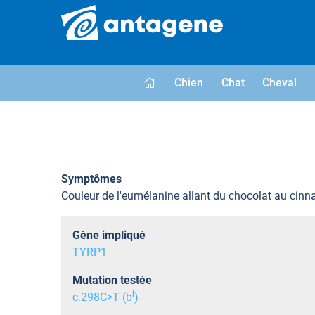
Chien
Chat
Cheval
Symptômes
Couleur de l'eumélanine allant du chocolat au cin
Gène impliqué
TYRP1
Mutation testée
l
c.298C>T (b
)