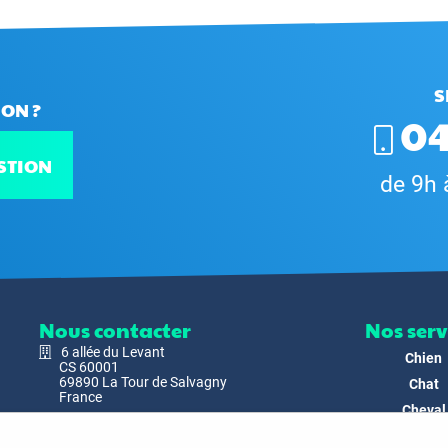
S
ON ?
04
STION
de 9h 
Nous contacter
Nos serv
6 allée du Levant
Chien
CS 60001
69890 La Tour de Salvagny
Chat
France
Cheval
Nous envoyer un email
Faune