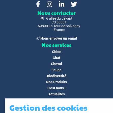
Nous contacter
6 allée du Levant
CS 60001
69890 La Tour de Salvagny
France
Nous envoyer un email
Nos services
Chien
Chat
Cheval
Faune
Biodiversité
Nos Produits
C'est nous !
Actualités
Docs & Médias
Gestion des cookies
FAQ
Contact