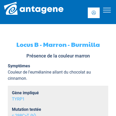
Locus B - Marron - Burmilla
Présence de la couleur marron
Symptômes
Couleur de l'eumélanine allant du chocolat au
cinnamon.
Gène impliqué
TYRP1
Mutation testée
l
c.298C>T (b
)